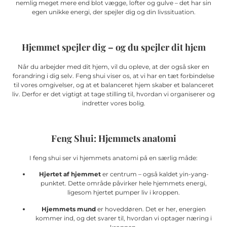
nemlig meget mere end blot vægge, lofter og gulve – det har sin
egen unikke energi, der spejler dig og din livssituation.
Hjemmet spejler dig – og du spejler dit hjem
Når du arbejder med dit hjem, vil du opleve, at der også sker en
forandring i dig selv. Feng shui viser os, at vi har en tæt forbindelse
til vores omgivelser, og at et balanceret hjem skaber et balanceret
liv. Derfor er det vigtigt at tage stilling til, hvordan vi organiserer og
indretter vores bolig.
Feng Shui: Hjemmets anatomi
I feng shui ser vi hjemmets anatomi på en særlig måde:
Hjertet af hjemmet
er centrum – også kaldet yin-yang-
punktet. Dette område påvirker hele hjemmets energi,
ligesom hjertet pumper liv i kroppen.
Hjemmets mund
er hoveddøren. Det er her, energien
kommer ind, og det svarer til, hvordan vi optager næring i