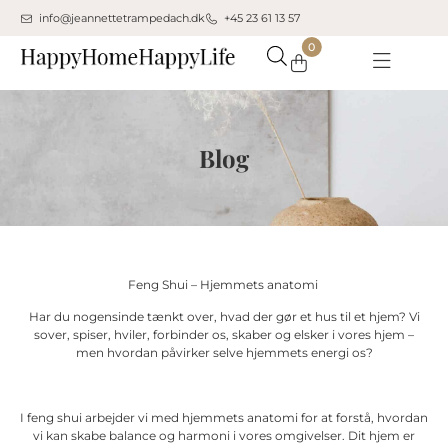
info@jeannettetrampedach.dk
+45 23 61 13 57
0
Din kurv er tom.
Balance i livet
Køb for
500,00
kr.
mere for gratis fragt
Subtotal:
0,00
kr.
0,00
kr.
inkl. moms
Blog
Se kurv
Kasse
Feng Shui – Hjemmets anatomi
Har du nogensinde tænkt over, hvad der gør et hus til et hjem? Vi
sover, spiser, hviler, forbinder os, skaber og elsker i vores hjem –
men hvordan påvirker selve hjemmets energi os?
I feng shui arbejder vi med hjemmets anatomi for at forstå, hvordan
vi kan skabe balance og harmoni i vores omgivelser. Dit hjem er