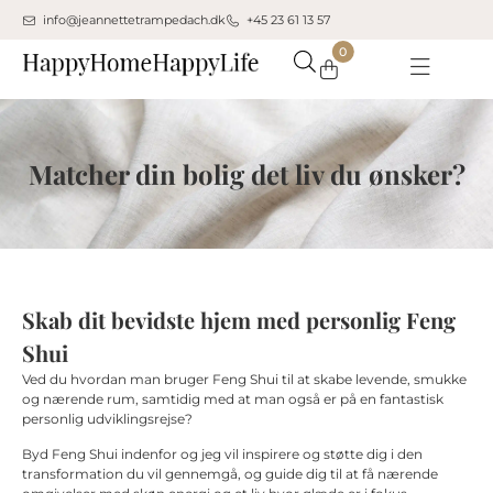
info@jeannettetrampedach.dk
+45 23 61 13 57
0
Din kurv er tom.
Køb for
500,00
kr.
mere for gratis fragt
Subtotal:
0,00
kr.
0,00
kr.
inkl. moms
Matcher din bolig det liv du ønsker?
Se kurv
Kasse
Skab dit bevidste hjem med personlig Feng
Shui
Ved du hvordan man bruger Feng Shui til at skabe levende, smukke
og nærende rum, samtidig med at man også er på en fantastisk
personlig udviklingsrejse?
Byd Feng Shui indenfor og jeg vil inspirere og støtte dig i den
transformation du vil gennemgå, og guide dig til at få nærende