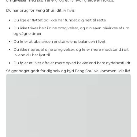
omgivelser med skøn energi og et liv hvor glæde er i fokus.
Du har brug for Feng Shui i dit liv hvis:
Du lige er flyttet og ikke har fundet dig helt til rette
Du ikke trives helt i dine omgivelser, og din søvn påvirkes af uro
og vågne timer
Du føler at ubalancen er større end balancen i livet
Du ikke næres af dine omgivelser, og føler mere modstand i dit
liv end du har lyst til
Du føler at livet ofte er mere op ad bakke end bare nydelsesfuldt
Så gør noget godt for dig selv og byd Feng Shui velkommen i dit liv!