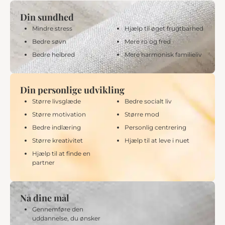
Din sundhed
Mindre stress
Hjælp til øget frugtbarhed
Bedre søvn
Mere ro og fred
Bedre helbred
Mere harmonisk familieliv
Din personlige udvikling
Større livsglæde
Bedre socialt liv
Større motivation
Større mod
Bedre indlæring
Personlig centrering
Større kreativitet
Hjælp til at leve i nuet
Hjælp til at finde en
partner
Nå dine mål
Gennemføre den
uddannelse, du ønsker