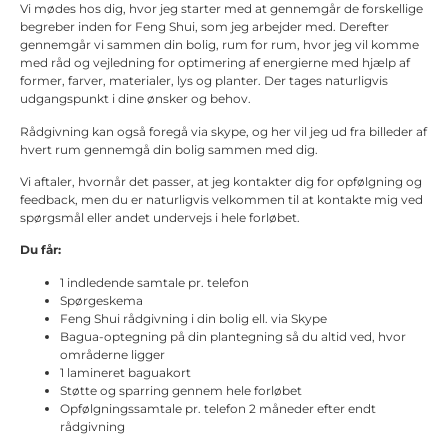
Vi mødes hos dig, hvor jeg starter med at gennemgår de forskellige
begreber inden for Feng Shui, som jeg arbejder med. Derefter
gennemgår vi sammen din bolig, rum for rum, hvor jeg vil komme
med råd og vejledning for optimering af energierne med hjælp af
former, farver, materialer, lys og planter. Der tages naturligvis
udgangspunkt i dine ønsker og behov.
Rådgivning kan også foregå via skype, og her vil jeg ud fra billeder af
hvert rum gennemgå din bolig sammen med dig.
Vi aftaler, hvornår det passer, at jeg kontakter dig for opfølgning og
feedback, men du er naturligvis velkommen til at kontakte mig ved
spørgsmål eller andet undervejs i hele forløbet.
Du får:
1 indledende samtale pr. telefon
Spørgeskema
Feng Shui rådgivning i din bolig ell. via Skype
Bagua-optegning på din plantegning så du altid ved, hvor
områderne ligger
1 lamineret baguakort
Støtte og sparring gennem hele forløbet
Opfølgningssamtale pr. telefon 2 måneder efter endt
rådgivning