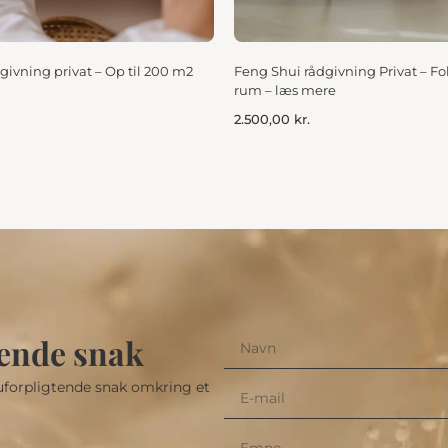
givning privat – Op til 200 m2
Feng Shui rådgivning Privat – Fo
rum – læs mere
2.500,00
kr.
tende snak
 uforpligtende snak omkring et