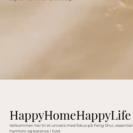
Velkommen her til et univers med fokus på Feng Shui, essentiell
harmoni og balance i livet.