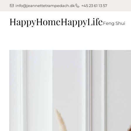
info@jeannettetrampedach.dk
+45 23 61 13 57
Feng Shui
Din kurv er tom.
Køb for
500,00
kr.
mere for gratis fragt
Subtotal:
0,00
kr.
0,00
kr.
inkl. moms
Se kurv
Kasse