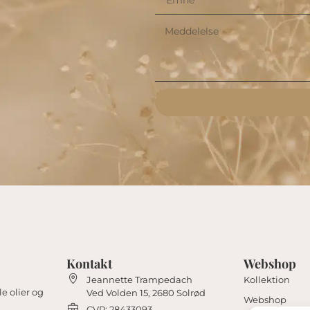
Alternative:
Kontakt
Webshop
Jeannette Trampedach
Kollektion
e olier og
Ved Volden 15, 2680 Solrød
Webshop
CVR: 28433093