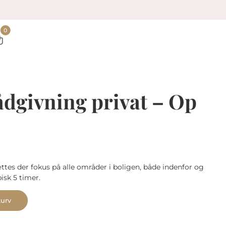
0
ådgivning privat – Op
tes der fokus på alle områder i boligen, både indenfor og
isk 5 timer.
Alternative:
kurv